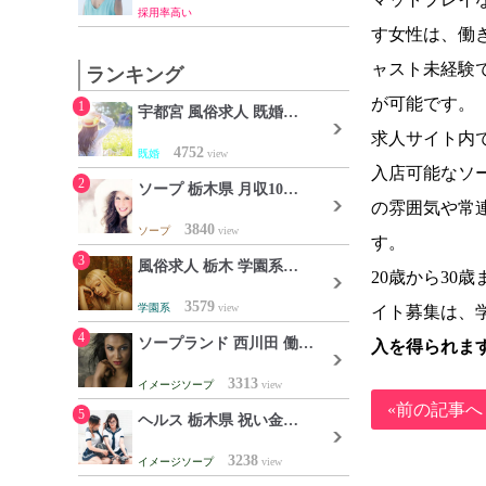
採用率高い
す女性は、働
ャスト未経験
ランキング
が可能です。
1
宇都宮 風俗求人 既婚…
求人サイト内
4752
既婚
view
入店可能なソ
2
ソープ 栃木県 月収10…
の雰囲気や常
3840
ソープ
view
す。
3
風俗求人 栃木 学園系…
20歳から3
3579
学園系
view
イト募集は、
4
ソープランド 西川田 働…
入を得られま
3313
イメージソープ
view
«前の記事へ
5
ヘルス 栃木県 祝い金…
3238
イメージソープ
view