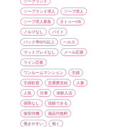
ソープランド
ソープランド求人
ソープ求人
ソープ求人募集
タトゥーOK
ノルマなし
バイト
バック率60%以上
ヘルス
マットプレイなし
メール応募
ライン応募
ワンルームマンション
主婦
主婦歓迎
交通費支給
人妻
人気
仕事
体験入店
保障なし
信頼できる
個室待機
備品代無料
働きやすい
働く