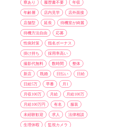
寮あり
履歴書不要
年収
年齢層
店内見学
店外面接
店舗型
延長
待機室が綺麗
待機方法自由
応募
性病対策
指名ボーナス
掛け持ち
採用率高い
撮影代無料
数時間
整体
新店
既婚
日払い
日給
日給5万
早番
月1
月収100万
月給
月給100万
月給100万円
有名
服装
未経験歓迎
求人
法律相談
生理休暇
監視カメラ